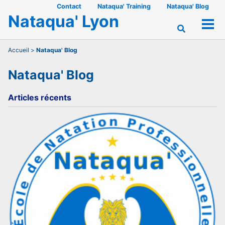
Skip
Skip
Skip
Contact
Nataqua' Training
Nataqua' Blog
Nataqua' Lyon
to
to
to
Men
Toggle
primary
content
footer
search
navigation
Accueil
>
Nataqua' Blog
Nataqua' Blog
Articles récents